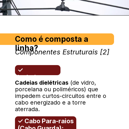
Como é composta a
linha?
Componentes Estruturais [2]
✓
Isoladores:
Cadeias dielétricas
(de vidro,
porcelana ou poliméricos) que
impedem curtos-circuitos entre o
cabo energizado e a torre
aterrada.
✓ Cabo Para-raios
(Cabo Guarda):