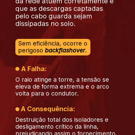
da rede atuem corretamente e
que as descargas captadas
pelo cabo guarda sejam
dissipadas no solo.
Sem eficiência, ocorre o
perigoso
backflashover
.
A Falha:
O raio atinge a torre, a tensão se
eleva de forma extrema e o arco
volta para o condutor.
A Consequência:
Destruição total dos isoladores e
desligamento crítico da linha,
prejudicando assim o fornecimento.