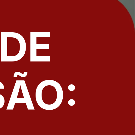
 DE
ÃO: