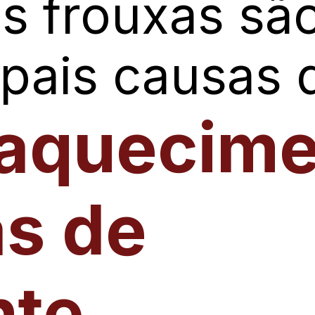
s frouxas sã
ipais causas 
aquecim
as de
nte.