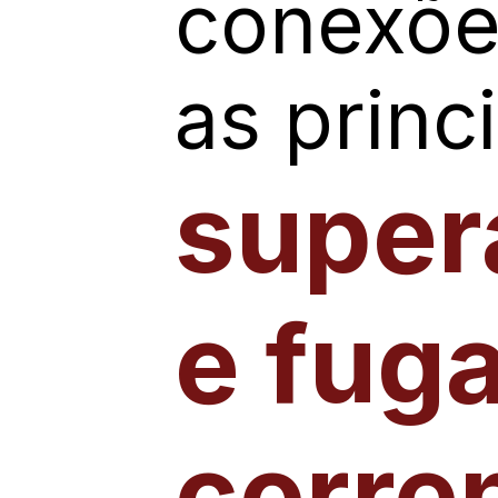
conexõe
as princ
super
e fug
corre