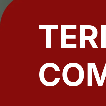
TER
COM