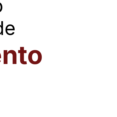
o
de
ento