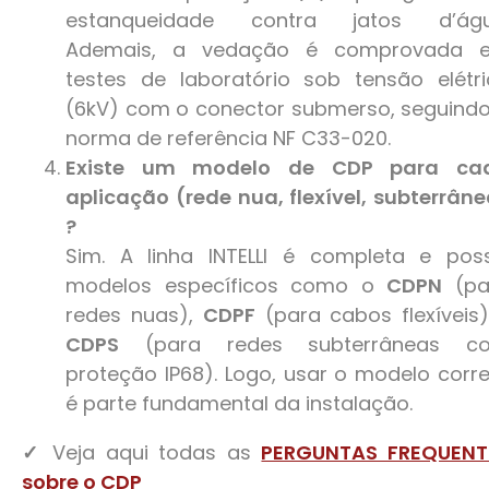
estanqueidade contra jatos d’águ
Ademais, a vedação é comprovada 
testes de laboratório sob tensão elétr
(6kV) com o conector submerso, seguind
norma de referência NF C33-020.
Existe um modelo de CDP para ca
aplicação (rede nua, flexível, subterrân
?
Sim. A linha INTELLI é completa e poss
modelos específicos como o
CDPN
(pa
redes nuas),
CDPF
(para cabos flexíveis
CDPS
(para redes subterrâneas c
proteção IP68). Logo, usar o modelo corr
é parte fundamental da instalação.
✓
Veja aqui todas as
PERGUNTAS FREQUENT
sobre o CDP