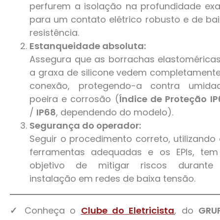
perfurem a isolação na profundidade ex
para um contato elétrico robusto e de ba
resistência.
Estanqueidade absoluta:
Assegura que as borrachas elastomérica
a graxa de silicone vedem completament
conexão, protegendo-a contra umidad
poeira e corrosão (
Índice de Proteção
I
/
IP68
, dependendo do modelo).
Segurança do operador:
Seguir o procedimento correto, utilizando
ferramentas adequadas e os EPIs, tem
objetivo de mitigar riscos durante
instalação em redes de baixa tensão.
✓
Conheça o
Clube do Eletricista
, do
GRU